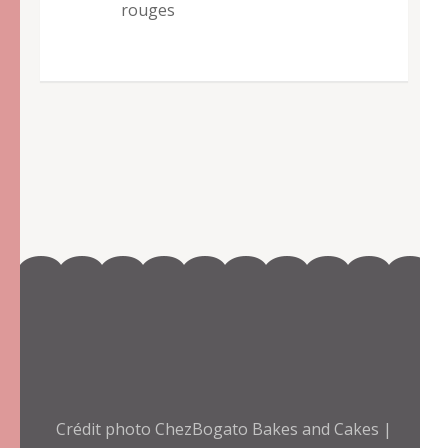
rouges
Crédit photo ChezBogato
Bakes and Cakes |